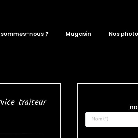
 sommes-nous ?
Magasin
Nos phot
ce traiteur
no
Nom (*)