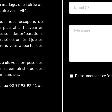
n mariage, une soirée ou
Email (*)
ire vos invités !
nous nous occupons de
 plats alliant saveur et
Message
ec soin des préparations
nt sélectionnés. Quelles
urons vous apporter des
stroit
vous propose des
tés salées ainsi que des
ourmandises.
En soumettant ce for
ter au
02 97 93 97 41
ou